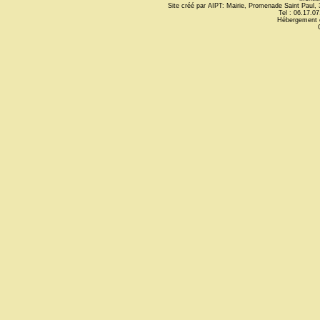
Site créé par AIPT: Mairie, Promenade Saint Paul
Tel : 06.17.07
Hébergement 