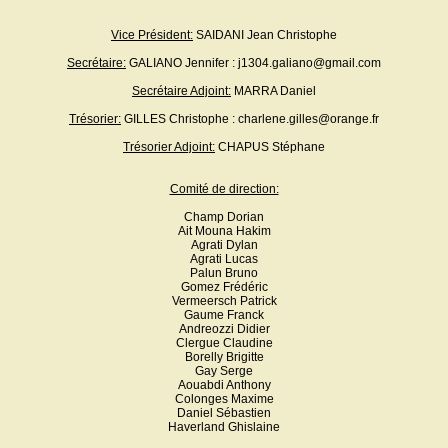
Vice Président:
SAIDANI Jean Christophe
Secrétaire:
GALIANO Jennifer : j1304.galiano@gmail.com
Secrétaire Adjoint:
MARRA Daniel
Trésorier:
GILLES Christophe : charlene.gilles@orange.fr
Trésorier Adjoint:
CHAPUS Stéphane
Comité de direction:
Champ Dorian
Ait Mouna Hakim
Agrati Dylan
Agrati Lucas
Palun Bruno
Gomez Frédéric
Vermeersch Patrick
Gaume Franck
Andreozzi Didier
Clergue Claudine
Borelly Brigitte
Gay Serge
Aouabdi Anthony
Colonges Maxime
Daniel Sébastien
Haverland Ghislaine