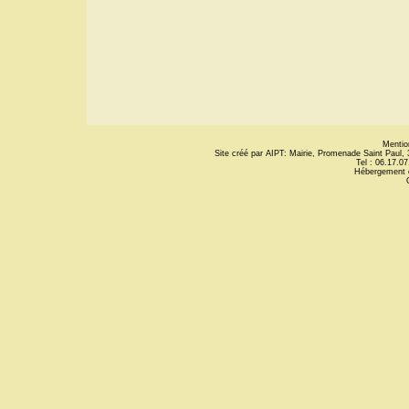
Mentio
Site créé par AIPT: Mairie, Promenade Saint Paul
Tel : 06.17.07
Hébergement 